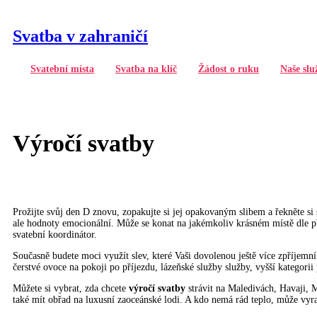
Svatba v zahraničí
Svatební místa
Svatba na klíč
Žádost o ruku
Naše slu
Výročí svatby
Prožijte svůj den D znovu, zopakujte si jej opakovaným slibem a řekněte s
ale hodnoty emocionální. Může se konat na jakémkoliv krásném místě dle přá
svatební koordinátor.
Současně budete moci využít slev, které Vaši dovolenou ještě více zpříjemní.
čerstvé ovoce na pokoji po příjezdu, lázeňské služby služby, vyšší kategori
Můžete si vybrat, zda chcete
výročí svatby
strávit na Maledivách, Havaji, M
také mít obřad na luxusní zaoceánské lodi. A kdo nemá rád teplo, může vyra