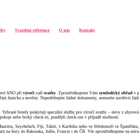
žby
Svatební reference
O nás
Kontakt
i své ANO při
výročí
vaší
svatby
. Zprostředkujeme Vám
symbolický obřad
v 
ní ženicha a nevěsty. Nepotřebujete žádné dokumenty, nemusíte navštívit žádné
 Vybrané hotely poskytují speciální služby pro výročí svatby – slevy z ubytování
i pokoje nebo brzký check-in, pozdější check-out v případě možnosti.
auritiu, Seychelách, Fiji, Tahiti, v Karibiku nebo ve Středomoří ve Španělsku, 
zit na hory do Rakouska, Itálie, Francie i do ČR. Vše zprostředkujeme na míru 