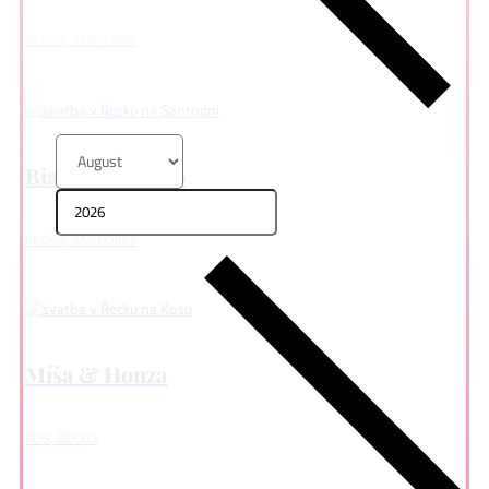
ŘECKO, SANTORINI
Bianka & Mário
ŘECKO, SANTORINI
Míša & Honza
KOS, ŘECKO