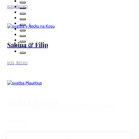
KOS, ŘECKO
Sabina & Filip
KOS, ŘECKO
Nicola & Kristýna
Nezávazná poptávka svatby
MAURICIUS