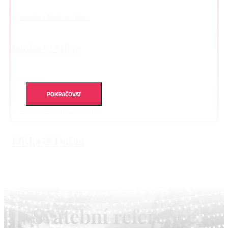
Lenka & Milan
KOS, ŘECKO
POKRAČOVAT
Eliška & Dušan
ŘECKO, SANTORINI
Svatební reference