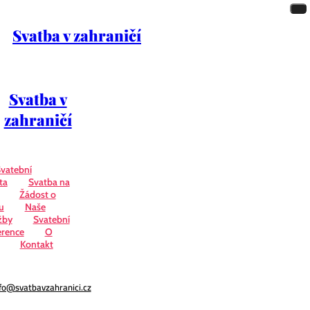
Svatba v zahraničí
Svatba v
zahraničí
vatební
ta
Svatba na
Žádost o
u
Naše
žby
Svatební
erence
O
Kontakt
fo@svatbavzahranici.cz