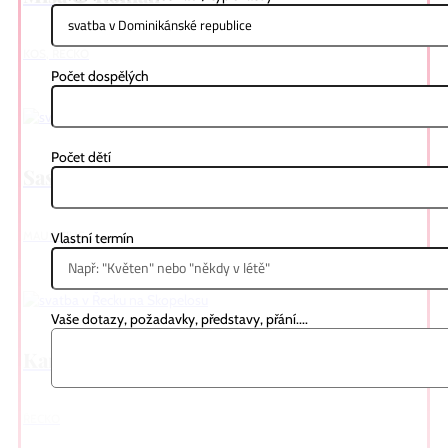
KOS, ŘECKO
Počet dospělých
Počet dětí
Saskia & Tomáš
MAURICIUS
Vlastní termín
Vaše dotazy, požadavky, představy, přání....
Karolína & Martin
ŘECKO