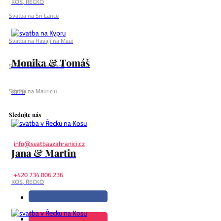
KOS, ŘECKO
Svatba na Srí Lance
Svatba na Havaji na Maui
Monika & Tomáš
Svatba na Maledivách
Svatba na Mauriciu
KYPR
Sledujte nás
info@svatbavzahranici.cz
Jana & Martin
+420 734 806 236
KOS, ŘECKO