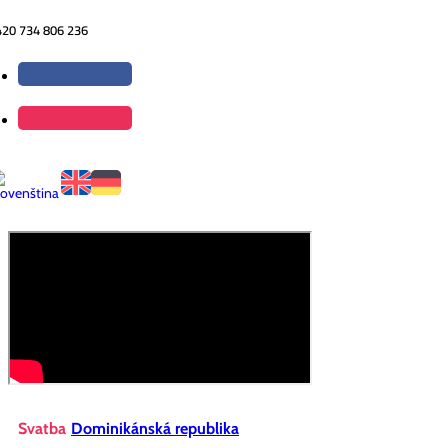
420 734 806 236
Svatba
Dominikánská republika