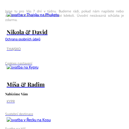
Jsme tu pro Vás 7 dní v týdnu. Budeme rádi, pokud nám napíšete nebo
zavoláte. Můžeme se s Vámi setkat kdekoli. Úvodní nezávazná schůzka je
zdarma.
Nikola & David
Ochrana osobních údajů
THAJSKO
Cookies nastavení
Míša & Radim
Nabízíme Vám
KYPR
Svatební destinace
Svatba na klíč