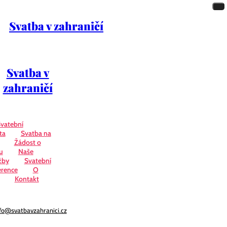
Svatba v zahraničí
Svatba v
zahraničí
vatební
ta
Svatba na
Žádost o
u
Naše
žby
Svatební
erence
O
Kontakt
fo@svatbavzahranici.cz