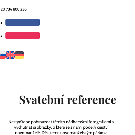
420 734 806 236
Svatební reference
Nestyďte se pobrouzdat těmito nádhernými fotografiemi a
vychutnat si obrázky, o které se s námi podělili čerství
novomanželé. Děkujeme novomanželským párům a