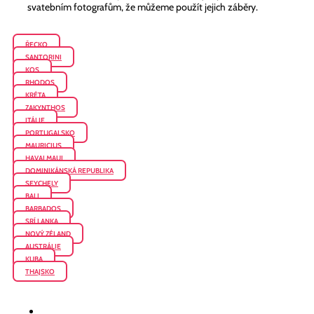
svatebním fotografům, že můžeme použít jejich záběry.
ŘECKO
SANTORINI
KOS
RHODOS
KRÉTA
ZAKYNTHOS
ITÁLIE
PORTUGALSKO
MAURICIUS
HAVAJ MAUI
DOMINIKÁNSKÁ REPUBLIKA
SEYCHELY
BALI
BARBADOS
SRÍ LANKA
NOVÝ ZÉLAND
AUSTRÁLIE
KUBA
THAJSKO