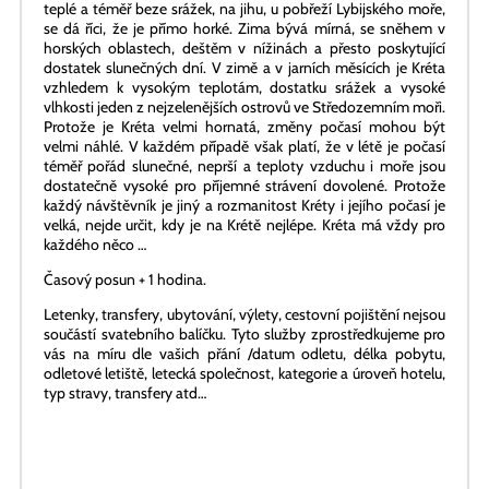
teplé a téměř beze srážek, na jihu, u pobřeží Lybijského moře,
se dá říci, že je přímo horké. Zima bývá mírná, se sněhem v
horských oblastech, deštěm v nížinách a přesto poskytující
dostatek slunečných dní. V zimě a v jarních měsících je Kréta
vzhledem k vysokým teplotám, dostatku srážek a vysoké
vlhkosti jeden z nejzelenějších ostrovů ve Středozemním moři.
Protože je Kréta velmi hornatá, změny počasí mohou být
velmi náhlé. V každém případě však platí, že v létě je počasí
téměř pořád slunečné, neprší a teploty vzduchu i moře jsou
dostatečně vysoké pro příjemné strávení dovolené. Protože
každý návštěvník je jiný a rozmanitost Kréty i jejího počasí je
velká, nejde určit, kdy je na Krétě nejlépe. Kréta má vždy pro
každého něco …
Časový posun + 1 hodina.
Letenky, transfery, ubytování, výlety, cestovní pojištění nejsou
součástí svatebního balíčku. Tyto služby zprostředkujeme pro
vás na míru dle vašich přání /datum odletu, délka pobytu,
odletové letiště, letecká společnost, kategorie a úroveň hotelu,
typ stravy, transfery atd…