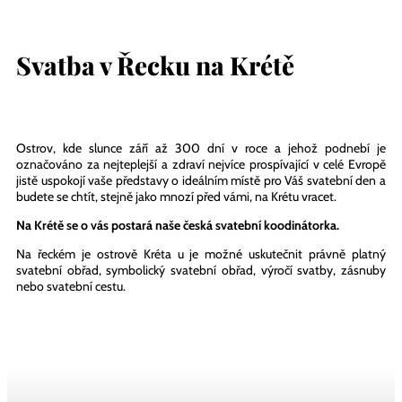
Svatba v Řecku na Krétě
Ostrov, kde slunce září až 300 dní v roce a jehož podnebí je
označováno za nejteplejší a zdraví nejvíce prospívající v celé Evropě
jistě uspokojí vaše představy o ideálním místě pro Váš svatební den a
budete se chtít, stejně jako mnozí před vámi, na Krétu vracet.
Na Krétě se o vás postará naše česká svatební koodinátorka.
Na řeckém je ostrově Kréta u je možné uskutečnit právně platný
svatební obřad, symbolický svatební obřad, výročí svatby, zásnuby
nebo svatební cestu.
V Řecku na Krétě doporučujeme