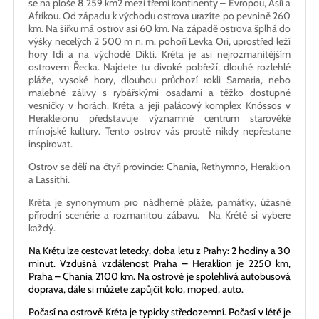
se na ploše 8 259 km2 mezi třemi kontinenty – Evropou, Asií a
Afrikou. Od západu k východu ostrova urazíte po pevnině 260
km. Na šířku má ostrov asi 60 km. Na západě ostrova šplhá do
výšky necelých 2 500 m n. m. pohoří Levka Ori, uprostřed leží
hory Idi a na východě Dikti. Kréta je asi nejrozmanitějším
ostrovem Řecka. Najdete tu divoké pobřeží, dlouhé rozlehlé
pláže, vysoké hory, dlouhou průchozí rokli Samaria, nebo
malebné zálivy s rybářskými osadami a těžko dostupné
vesničky v horách. Kréta a její palácový komplex Knóssos v
Herakleionu představuje významné centrum starověké
mínojské kultury. Tento ostrov vás prostě nikdy nepřestane
inspirovat.
Ostrov se dělí na čtyři provincie: Chania, Rethymno, Heraklion
a Lassithi.
Kréta je synonymum pro nádherné pláže, památky, úžasné
přírodní scenérie a rozmanitou zábavu. Na Krétě si vybere
každý.
Na Krétu lze cestovat letecky, doba letu z Prahy: 2 hodiny a 30
minut. Vzdušná vzdálenost Praha – Heraklion je 2250 km,
Praha – Chania 2100 km. Na ostrově je spolehlivá autobusová
doprava, dále si můžete zapůjčit kolo, moped, auto.
Počasí na ostrově Kréta je typicky středozemní. Počasí v létě je