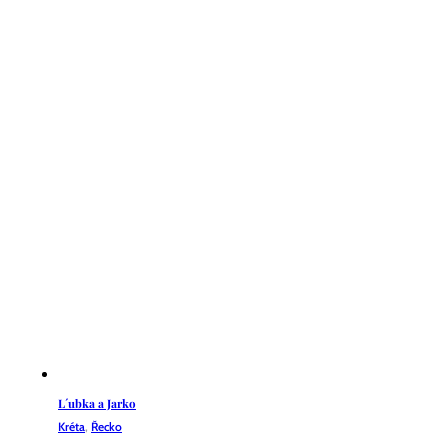
L´ubka a Jarko
Kréta
,
Řecko