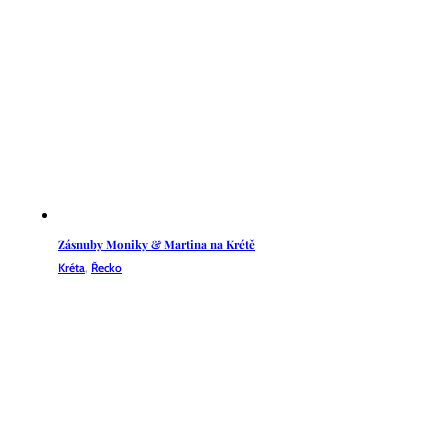
Zásnuby Moniky & Martina na Krétě
Kréta
,
Řecko