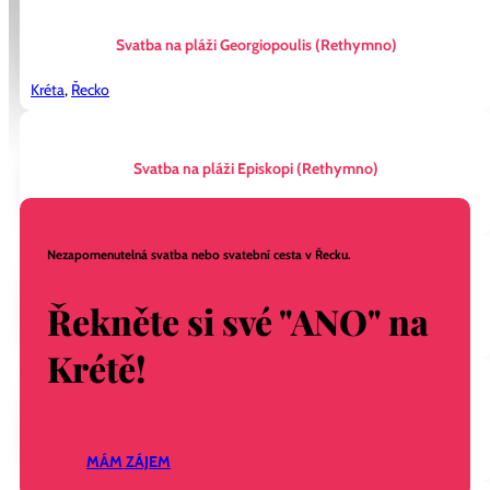
Svatba na pláži Georgiopoulis (Rethymno)
Kréta
,
Řecko
Svatba na pláži Episkopi (Rethymno)
Kréta
,
Řecko
Nezapomenutelná svatba nebo svatební cesta v Řecku.
Svatba u majáku (Chania)
Řekněte si své "ANO" na
Kréta
,
Řecko
Krétě!
Svatba v benátské pevnosti Fortezza (Rethymno)
Kréta
,
Řecko
MÁM ZÁJEM