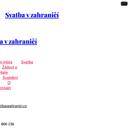
Svatba v zahraničí
a v zahraničí
í místa
Svatba
Žádost o
Naše
Svatební
O
ontakt
tbavzahranici.cz
 806 236