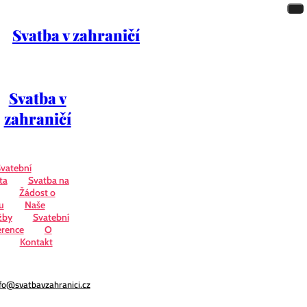
Svatba v zahraničí
Svatba v
zahraničí
vatební
ta
Svatba na
Žádost o
u
Naše
žby
Svatební
erence
O
Kontakt
fo@svatbavzahranici.cz