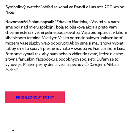
Symbolický svatební obřad se konal ve Francii v Lurs /cca 200 km od
Nice/.
Novomanželé nám napsali:
”Zdravim Martinka, s Vasimi sluzbami
sme boli nad mieru spokojni, bola to bleskova akcia a preto Vam
chceme este raz velmi pekne podakovat za Vasu promptnost v takom
sibenicnom termine. Vsetkym Vasim potencionalnym ”zakaznikom”
mozem Vase sluzby vrelo odporucit! Ak by sme si mali znova vybrat,
tak by sme to spravili presne rovnako – svadba vo Francuzskom Lurs.
Foto sme vybrali tak, aby nam nebolo vidiet do tvare, kedze niesme
zrovna fanusikmi facebooku a podobnych soc. sieti. Dufam ze to
vyhovuje. Prajem pekny den a vela uspechov 🙂 Dakujem. Mirka a
Michal”
PROHLEDNOUT FOTKY