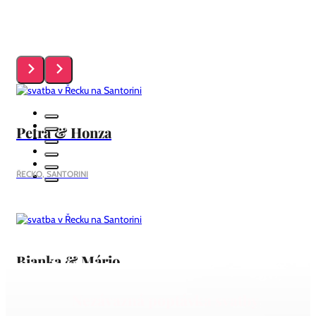
Petra & Honza
ŘECKO, SANTORINI
Bianka & Mário
Nezávazná poptávka svatby
ŘECKO, SANTORINI