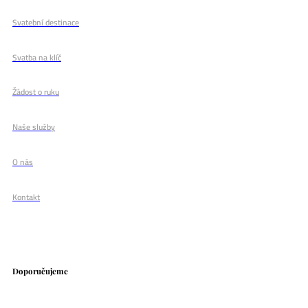
Svatební destinace
Svatba na klíč
Žádost o ruku
Naše služby
O nás
Kontakt
Doporučujeme