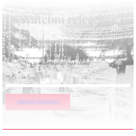
Svatební reference
Nestyďte se pobrouzdat těmito nádhernými fotografiemi a
vychutnat si obrázky, o které se s námi podělili čerství
novomanželé.
Děkujeme novomanželským párům a svatebním fotografům,
že můžeme použít jejich záběry.
VŠECHNY REFERENCE