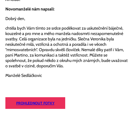
Novomanželé nám napsali:
Dobrý den,
chtěla bych Vám tímto ze srdce poděkovat za uskutečnění báječné,
kouzelné a pro mne a mého manžela nadosmrti nezapomenutelné
svatby. Celá organizace byla na jedničku. Slečna Veronika byla
neskutečně milá, vstřícná a ochotná a poradila i ve věcech
”mimosvatebních”. Opravdu skvělí človíček. Nemalé díky patří i Vám,
paní Martino, za komunikaci a taktéž vstřícnost. Můžete se
spolehnout, že pokud někdo z okruhu mých známých, bude uvažovat
o svatbě v cizině, doporučím Vás.
Manželé Sedláčkovic
PROHLEDNOUT FOTKY