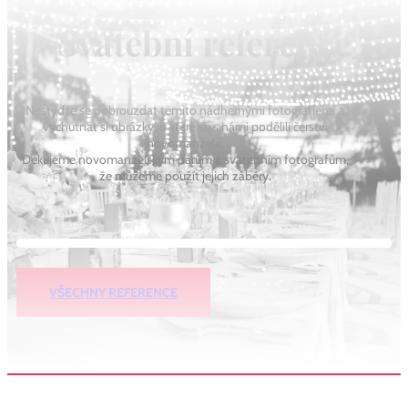
Svatební reference
Nestyďte se pobrouzdat těmito nádhernými fotografiemi a
vychutnat si obrázky, o které se s námi podělili čerství
novomanželé.
Děkujeme novomanželským párům a svatebním fotografům,
že můžeme použít jejich záběry.
VŠECHNY REFERENCE