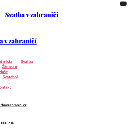
Svatba v zahraničí
a v zahraničí
í místa
Svatba
Žádost o
Naše
Svatební
O
ontakt
tbavzahranici.cz
 806 236