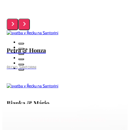
Petra & Honza
ŘECKO, SANTORINI
Bianka & Mário
Nezávazná poptávka svatby
ŘECKO, SANTORINI