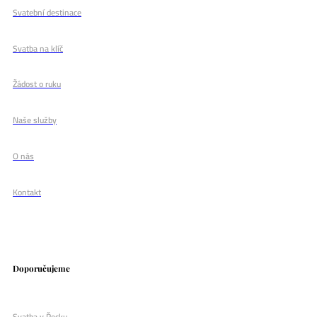
Svatební destinace
Svatba na klíč
Žádost o ruku
Naše služby
O nás
Kontakt
Doporučujeme
Svatba v Řecku