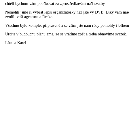
chtěli bychom vám poděkovat za zprostředkování naší svatby.
Nemohli jsme si vybrat lepší organizátorky než jste vy DVĚ. Díky vám naše 
zvolili vaši agenturu a Řecko.
Všechno bylo komplet připravené a se vším jste nám rády pomohly i během
Určitě v budoucnu plánujeme, že se vrátíme zpět a třeba obnovíme svazek.
Lůca a Karel