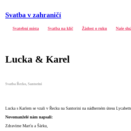
Svatba v zahraničí
Svatební místa
Svatba na klíč
Žádost o ruku
Naše slu
Lucka & Karel
Svatba Řecko, Santorini
Lucka s Karlem se vzali v Řecku na Santorini na nádherném útesu Lycabettu
Novomanželé nám napsali:
Zdravíme Marťu a Šárku,