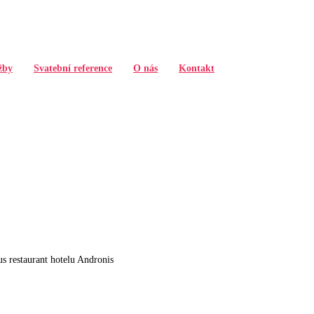
žby
Svatební reference
O nás
Kontakt
s restaurant hotelu Andronis