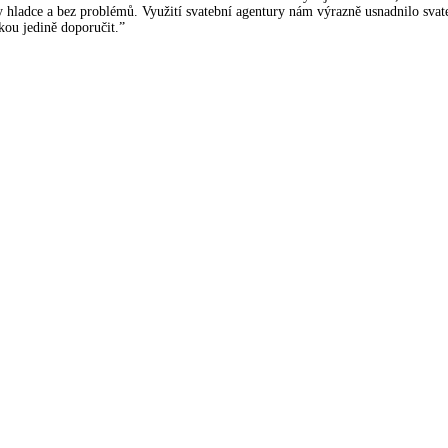
ly hladce a bez problémů. Využití svatební agentury nám výrazně usnadnilo svat
kou jedině doporučit.”