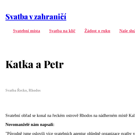
Svatba v zahraničí
Svatební místa
Svatba na klíč
Žádost o ruku
Naše slu
Katka a Petr
Svatba Řecko, Rhodos
Svatební obřad se konal na řeckém ostrově Rhodos na nádherném místě Kal
Novomanželé nám napsali:
”Původně jsme oslovili více svatebních agentur ohledně organizace svatby v 