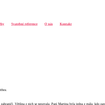
žby
Svatební reference
O nás
Kontakt
ithea.
zahraničí. Většina z nich se neozvala. Paní Martina byla jedna z mála, kdo zar