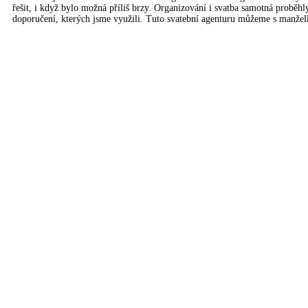
řešit, i když bylo možná příliš brzy. Organizování i svatba samotná proběh
doporučení, kterých jsme využili. Tuto svatební agenturu můžeme s manžel