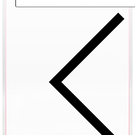
KOS, ŘECKO
Nicola & Kristýna
MAURICIUS
Helena & Pavel
MADEIRA, PORTUGALSKO