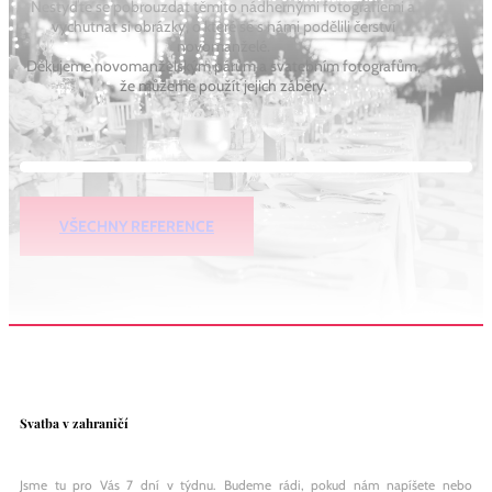
Nestyďte se pobrouzdat těmito nádhernými fotografiemi a
vychutnat si obrázky, o které se s námi podělili čerství
novomanželé.
Děkujeme novomanželským párům a svatebním fotografům,
že můžeme použít jejich záběry.
VŠECHNY REFERENCE
Svatba v zahraničí
Jsme tu pro Vás 7 dní v týdnu. Budeme rádi, pokud nám napíšete nebo