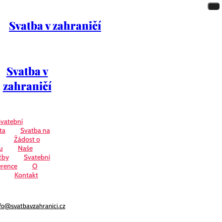
Svatba v zahraničí
Svatba v
zahraničí
vatební
ta
Svatba na
Žádost o
u
Naše
žby
Svatební
erence
O
Kontakt
fo@svatbavzahranici.cz