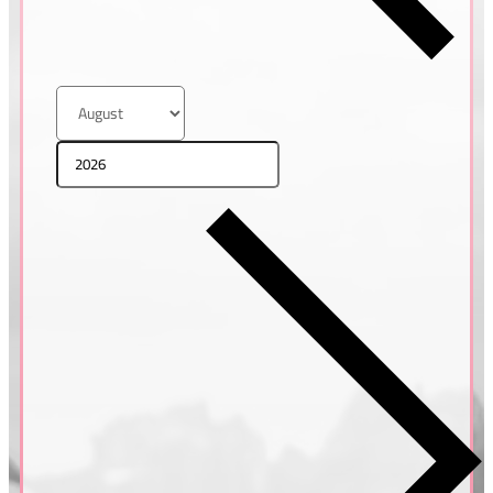
Tatiana & Pavel
ŘECKO, SANTORINI
Petra & Honza
ŘECKO, SANTORINI
Bianka & Mário