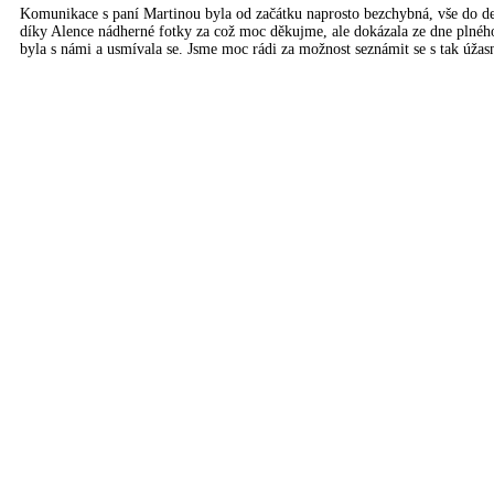
Komunikace s paní Martinou byla od začátku naprosto bezchybná, vše do deta
díky Alence nádherné fotky za což moc děkujme, ale dokázala ze dne plného
byla s námi a usmívala se. Jsme moc rádi za možnost seznámit se s tak úža