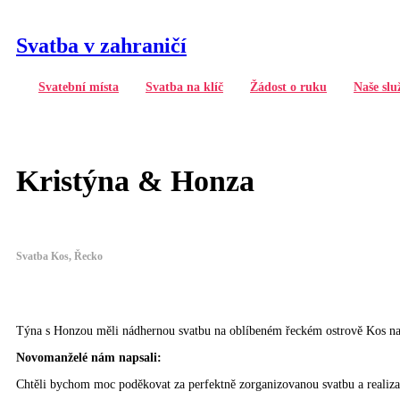
Svatba v zahraničí
Svatební místa
Svatba na klíč
Žádost o ruku
Naše slu
Kristýna & Honza
Svatba Kos, Řecko
Týna s Honzou měli nádhernou svatbu na oblíbeném řeckém ostrově Kos na
Novomanželé nám napsali:
Chtěli bychom moc poděkovat za perfektně zorganizovanou svatbu a realizaci