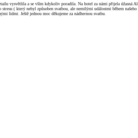
ilu vysvětlila a se vším kdykoliv poradila. Na hotel za námi přijela úžasná A
 stresu ( který nebyl způsoben svatbou, ale nemilými událostmi během našeho 
snými lidmi. Ještě jednou moc děkujeme za nádhernou svatbu.