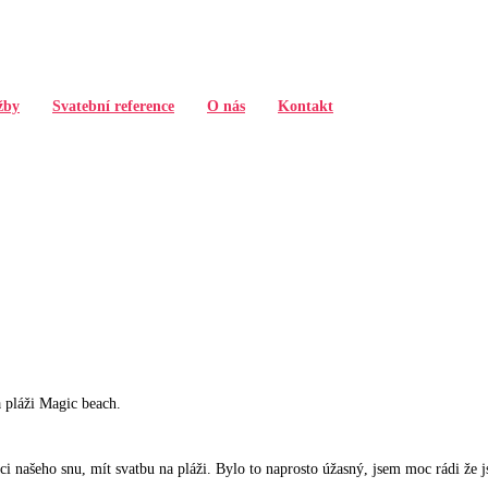
žby
Svatební reference
O nás
Kontakt
 pláži Magic beach.
 našeho snu, mít svatbu na pláži. Bylo to naprosto úžasný, jsem moc rádi že j