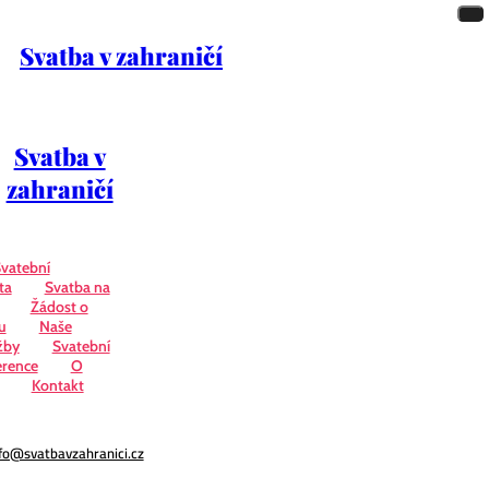
Svatba v zahraničí
Svatba v
zahraničí
vatební
ta
Svatba na
Žádost o
u
Naše
žby
Svatební
erence
O
Kontakt
fo@svatbavzahranici.cz