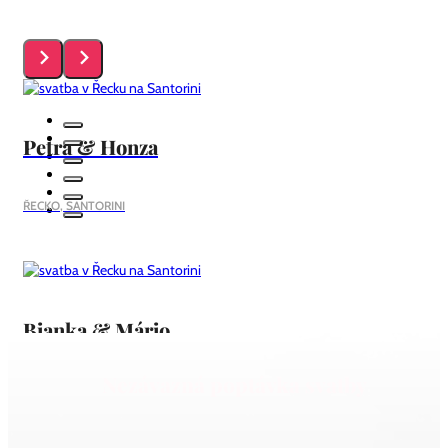
Petra & Honza
ŘECKO, SANTORINI
Bianka & Mário
Nezávazná poptávka svatby
ŘECKO, SANTORINI