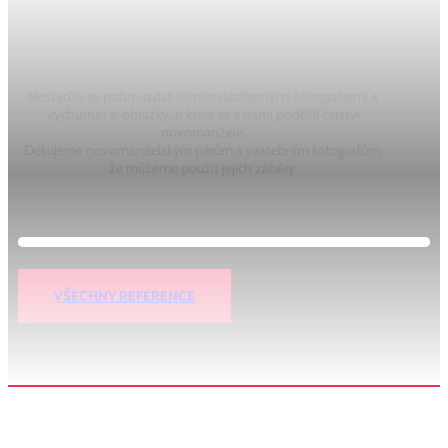
Svatební reference
Nestyďte se pobrouzdat těmito nádhernými fotografiemi a
vychutnat si obrázky, o které se s námi podělili čerství
novomanželé.
Děkujeme novomanželským párům a svatebním fotografům,
že můžeme použít jejich záběry.
VŠECHNY REFERENCE