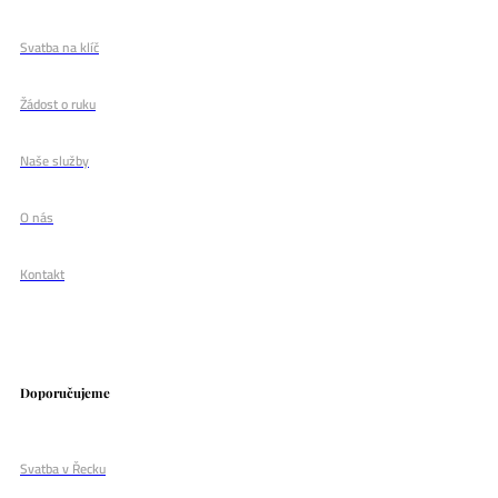
Svatba na klíč
Žádost o ruku
Naše služby
O nás
Kontakt
Doporučujeme
Svatba v Řecku