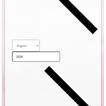
MADEIRA, PORTUGALSKO
Tatiana & Pavel
ŘECKO, SANTORINI
Petra & Honza
ŘECKO, SANTORINI