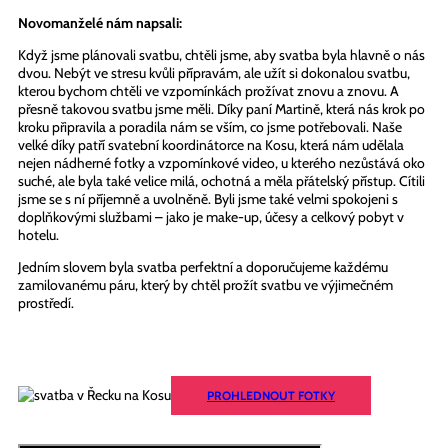
Novomanželé nám napsali:
Když jsme plánovali svatbu, chtěli jsme, aby svatba byla hlavně o nás
dvou. Nebýt ve stresu kvůli přípravám, ale užít si dokonalou svatbu,
kterou bychom chtěli ve vzpomínkách prožívat znovu a znovu. A
přesně takovou svatbu jsme měli. Díky paní Martině, která nás krok po
kroku připravila a poradila nám se vším, co jsme potřebovali. Naše
velké díky patří svatební koordinátorce na Kosu, která nám udělala
nejen nádherné fotky a vzpomínkové video, u kterého nezůstává oko
suché, ale byla také velice milá, ochotná a měla přátelský přístup. Cítili
jsme se s ní příjemně a uvolněně. Byli jsme také velmi spokojeni s
doplňkovými službami – jako je make-up, účesy a celkový pobyt v
hotelu.
Jedním slovem byla svatba perfektní a doporučujeme každému
zamilovanému páru, který by chtěl prožít svatbu ve výjimečném
prostředí.
PROHLEDNOUT FOTKY