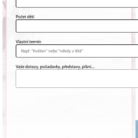
Počet dětí
Nicola & Kristýna
Vlastní termín
MAURICIUS
Vaše dotazy, požadavky, představy, přání....
Helena & Pavel
MADEIRA, PORTUGALSKO