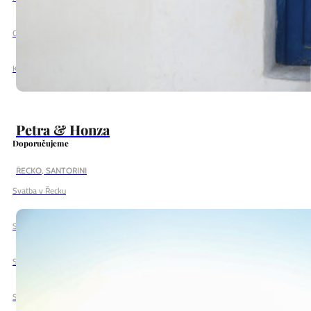
O nás
Kontakt
Petra & Honza
Doporučujeme
ŘECKO, SANTORINI
Svatba v Řecku
Svatba v Itálii
Svatba na Srí Lance
Svatba na Havaji na Maui