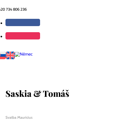
420 734 806 236
Saskia & Tomáš
Svatba Mauricius