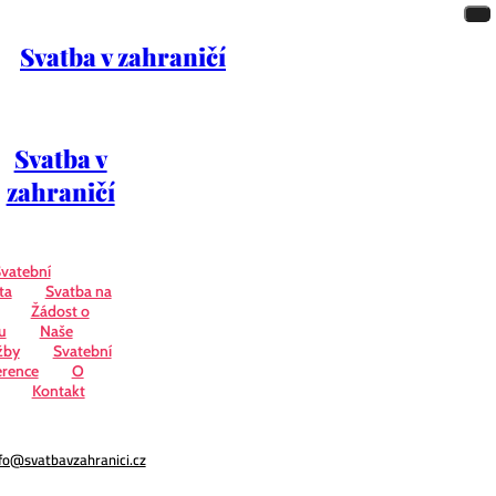
Svatba v zahraničí
Svatba v
zahraničí
vatební
ta
Svatba na
Žádost o
u
Naše
žby
Svatební
erence
O
Kontakt
fo@svatbavzahranici.cz