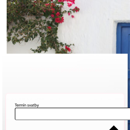
Nezávazná poptávka svatby
Termín svatby