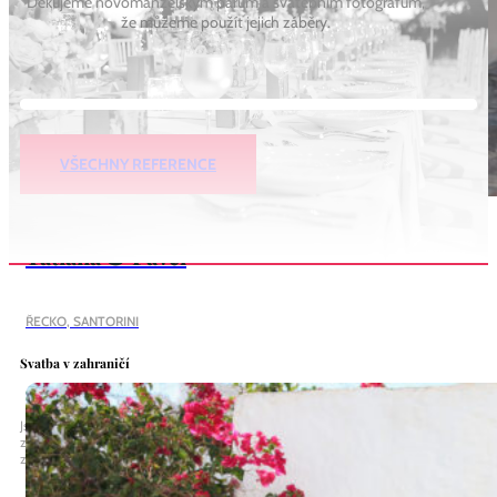
Děkujeme novomanželským párům a svatebním fotografům,
že můžeme použít jejich záběry.
VŠECHNY REFERENCE
Tatiana & Pavel
ŘECKO, SANTORINI
Svatba v zahraničí
Jsme tu pro Vás 7 dní v týdnu. Budeme rádi, pokud nám napíšete nebo
zavoláte. Můžeme se s Vámi setkat kdekoli. Úvodní nezávazná schůzka je
zdarma.