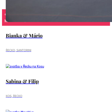
© 2026 - Svatba v zahraničí
Webové stránky od Fubah.cz
Bianka & Mário
ŘECKO, SANTORINI
Sabina & Filip
KOS, ŘECKO