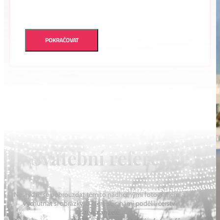
POKRAČOVAT
Svatební reference
Nestyďte se pobrouzdat těmito nádhernými fotografiemi a
vychutnat si obrázky, o které se s námi podělili čerství
novomanželé.