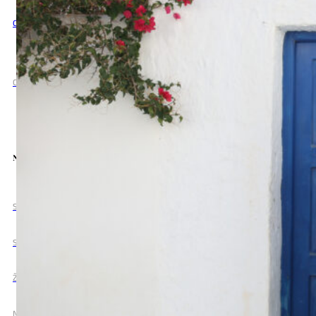
Ochrana osobních údajů
Cookies nastavení
Nabízíme Vám
Svatební destinace
Svatba na klíč
Žádost o ruku
Naše služby