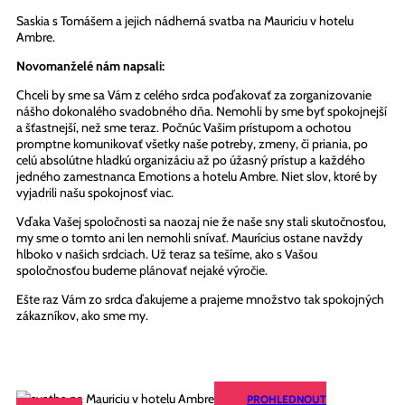
Saskia s Tomášem a jejich nádherná svatba na Mauriciu v hotelu
Ambre.
Novomanželé nám napsali:
Chceli by sme sa Vám z celého srdca poďakovať za zorganizovanie
nášho dokonalého svadobného dňa. Nemohli by sme byť spokojnejší
a šťastnejší, než sme teraz. Počnúc Vašim prístupom a ochotou
promptne komunikovať všetky naše potreby, zmeny, či priania, po
celú absolútne hladkú organizáciu až po úžasný prístup a každého
jedného zamestnanca Emotions a hotelu Ambre. Niet slov, ktoré by
vyjadrili našu spokojnosť viac.
Vďaka Vašej spoločnosti sa naozaj nie že naše sny stali skutočnosťou,
my sme o tomto ani len nemohli snívať. Maurícius ostane navždy
hlboko v našich srdciach. Už teraz sa tešíme, ako s Vašou
spoločnosťou budeme plánovať nejaké výročie.
Ešte raz Vám zo srdca ďakujeme a prajeme množstvo tak spokojných
zákazníkov, ako sme my.
PROHLEDNOUT