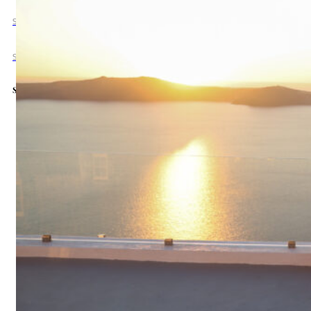
Svatba na Maledivách
Svatba na Mauriciu
Sledujte nás
info@svatbavzahranici.cz
+420 734 806 236