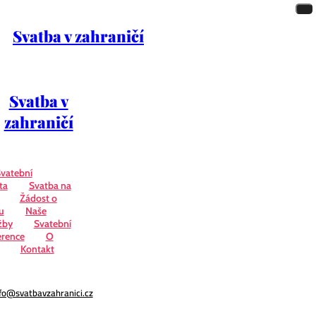
Svatba v zahraničí
Svatba v
zahraničí
vatební
ta
Svatba na
Žádost o
u
Naše
žby
Svatební
erence
O
Kontakt
fo@svatbavzahranici.cz