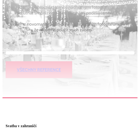
Nestyďte se pobrouzdat těmito nádhernými fotografiemi a
vychutnat si obrázky, o které se s námi podělili čerství
novomanželé.
Děkujeme novomanželským párům a svatebním fotografům,
že můžeme použít jejich záběry.
VŠECHNY REFERENCE
Svatba v zahraničí