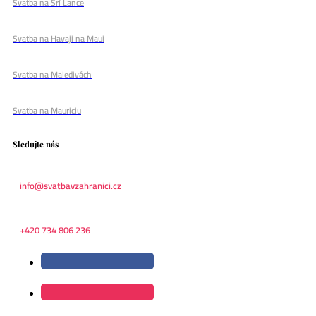
Svatba na Srí Lance
Svatba na Havaji na Maui
Svatba na Maledivách
Svatba na Mauriciu
Sledujte nás
info@svatbavzahranici.cz
+420 734 806 236