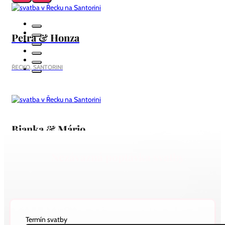
Petra & Honza
ŘECKO, SANTORINI
Bianka & Mário
Nezávazná poptávka svatby
ŘECKO, SANTORINI
Sabina & Filip
Termín svatby