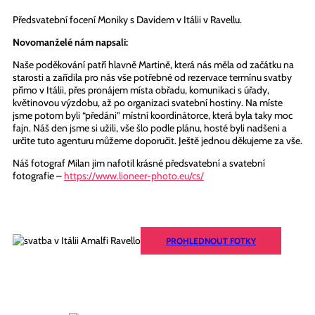
Předsvatební focení Moniky s Davidem v Itálii v Ravellu.
Novomanželé nám napsali:
Naše poděkování patří hlavně Martině, která nás měla od začátku na
starosti a zařídila pro nás vše potřebné od rezervace termínu svatby
přímo v Itálii, přes pronájem místa obřadu, komunikaci s úřady,
květinovou výzdobu, až po organizaci svatební hostiny. Na míste
jsme potom byli “předáni” místní koordinátorce, která byla taky moc
fajn. Náš den jsme si užili, vše šlo podle plánu, hosté byli nadšeni a
určite tuto agenturu můžeme doporučit. Ještě jednou děkujeme za vše.
Náš fotograf Milan jim nafotil krásné předsvatební a svatební
fotografie –
https://www.lioneer-photo.eu/cs/
PROHLEDNOUT FOTKY