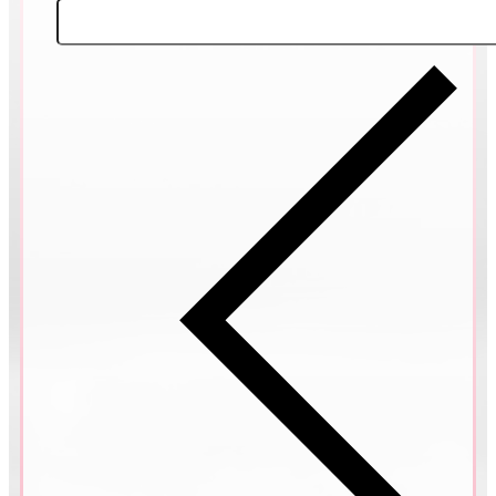
KOS, ŘECKO
Nicola & Kristýna
MAURICIUS
Helena & Pavel
MADEIRA, PORTUGALSKO