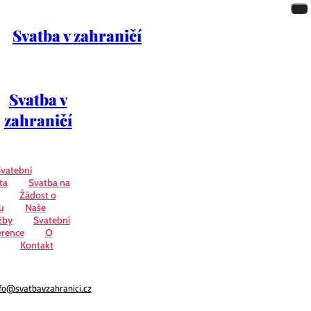
Svatba v zahraničí
Svatba v
zahraničí
vatební
ta
Svatba na
Žádost o
u
Naše
žby
Svatební
erence
O
Kontakt
fo@svatbavzahranici.cz