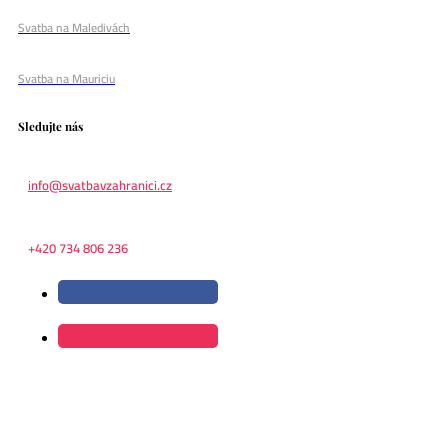
Svatba na Maledivách
Svatba na Mauriciu
Sledujte nás
info@svatbavzahranici.cz
+420 734 806 236