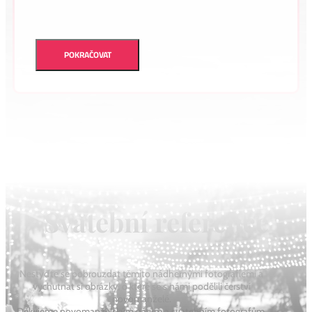
POKRAČOVAT
Svatební reference
Nestyďte se pobrouzdat těmito nádhernými fotografiemi a
vychutnat si obrázky, o které se s námi podělili čerství
novomanželé.
Děkujeme novomanželským párům a svatebním fotografům,