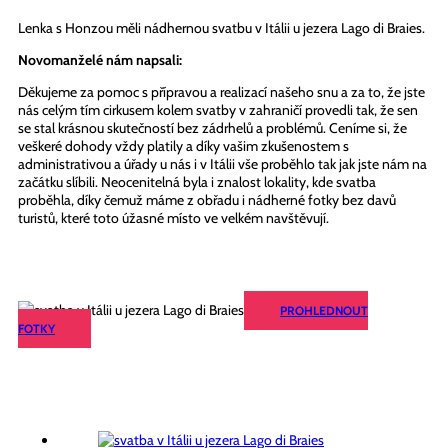
Lenka s Honzou měli nádhernou svatbu v Itálii u jezera Lago di Braies.
Novomanželé nám napsali:
Děkujeme za pomoc s přípravou a realizací našeho snu a za to, že jste
nás celým tím cirkusem kolem svatby v zahraničí provedli tak, že sen
se stal krásnou skutečností bez zádrhelů a problémů. Ceníme si, že
veškeré dohody vždy platily a díky vašim zkušenostem s
administrativou a úřady u nás i v Itálii vše proběhlo tak jak jste nám na
začátku slíbili. Neocenitelná byla i znalost lokality, kde svatba
proběhla, díky čemuž máme z obřadu i nádherné fotky bez davů
turistů, které toto úžasné místo ve velkém navštěvují.
PROHLEDNOUT
FOTKY