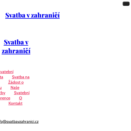
Svatba v zahraničí
Svatba v
zahraničí
vatební
ta
Svatba na
Žádost o
u
Naše
žby
Svatební
erence
O
Kontakt
fo@svatbavzahranici.cz