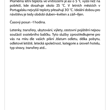
subtropický. Na pobřeží Atlantiku jsou rozdíly v teplotách
během roku vyrovnanější, ale v zimě je tam více srážek.
Průměrná letní teplota ve vnitrozemí je asi o 5 °C vyšší než na
pobřeží, kde dosahuje okolo 25 °C. V letních měsících v
Portugalsku nejvyšší teploty přesahují 30 °C. Ideální dobou pro
návštěvu je tedy období duben–květen a září–říjen.
Časový posun -1 hodina.
Letenky, transfery, ubytování, výlety, cestovní pojištění nejsou
součástí svatebního balíčku. Tyto služby zprostředkujeme pro
vás na míru dle vašich přání /datum odletu, délka pobytu,
odletové letiště, letecká společnost, kategorie a úroveň hotelu,
typ stravy, transfery atd…