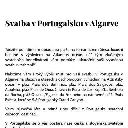
Svatba v Portugalsku v Algarve
Toužíte po intimním obřadu na pláži, na romantickém útesu, luxusní
hostině s výhledem na Atlantský oceán, náš tým zkušených
svatebních koordinátorů vám pomůže uskutečnit vaši vysněnou
svatbu v zahraničí.
Nabízíme vám široký výběr míst pro vaši svatbu v Portugalsku v
Algarve
na plážích a útesech s dechberoucím výhledem na Atlantský
oceán – pláž Praia dos Beijihnos, pláž Praia dos Salgados, pláž
Albufeira, pláž Praia de Oura, Church in Praia de Luz, kaplička Senhora
da Rocha, pláž Quiaios/Figueira da Foz nebo na nádherné pláži Praia
Falésia, které se říká Portugalský Grand Canyon….
Velmi slunečná léta a mírné zimy dělají z Portugalska svatební
celoroční destinaci.