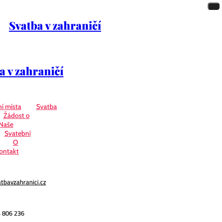
Svatba v zahraničí
a v zahraničí
í místa
Svatba
Žádost o
Naše
Svatební
O
ontakt
tbavzahranici.cz
 806 236