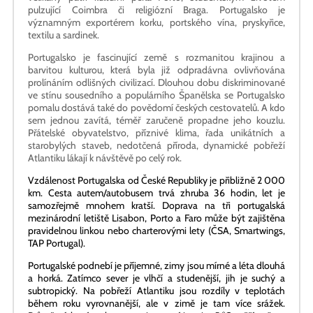
Hlavním městem je Lisabon (2,5 milionu obyvatel), mezi další
velikány patří kulturní perla Porto, studentským životem
pulzující Coimbra či religiózní Braga. Portugalsko je
významným exportérem korku, portského vína, pryskyřice,
textilu a sardinek.
Portugalsko je fascinující země s rozmanitou krajinou a
barvitou kulturou, která byla již odpradávna ovlivňována
prolínáním odlišných civilizací. Dlouhou dobu diskriminované
ve stínu sousedního a populárního Španělska se Portugalsko
pomalu dostává také do povědomí českých cestovatelů. A kdo
sem jednou zavítá, téměř zaručeně propadne jeho kouzlu.
Přátelské obyvatelstvo, příznivé klima, řada unikátních a
starobylých staveb, nedotčená příroda, dynamické pobřeží
Atlantiku lákají k návštěvě po celý rok.
Vzdálenost Portugalska od České Republiky je přibližně 2 000
km. Cesta autem/autobusem trvá zhruba 36 hodin, let je
samozřejmě mnohem kratší. Doprava na tři portugalská
mezinárodní letiště Lisabon, Porto a Faro může být zajištěna
pravidelnou linkou nebo charterovými lety (ČSA, Smartwings,
TAP Portugal).
Portugalské podnebí je příjemné, zimy jsou mírné a léta dlouhá
a horká. Zatímco sever je vlhčí a studenější, jih je suchý a