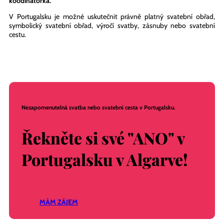
V Portugalsku se o vás postará naše česká a slovenská svatební
koodinátorka.
V Portugalsku je možné uskutečnit právně platný svatební obřad,
symbolický svatební obřad, výročí svatby, zásnuby nebo svatební
cestu.
Nezapomenutelná svatba nebo svatební cesta v Portugalsku.
Řekněte si své "ANO" v
Portugalsku v Algarve!
MÁM ZÁJEM