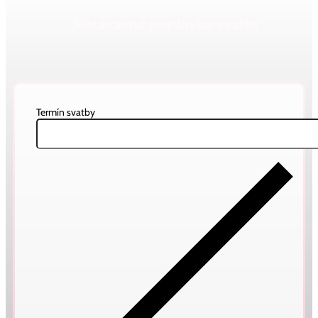
Nezávazná poptávka svatby
Termín svatby