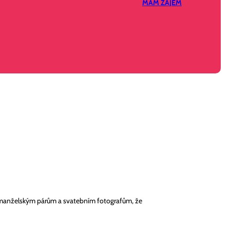
MÁM ZÁJEM
vomanželským párům a svatebním fotografům, že