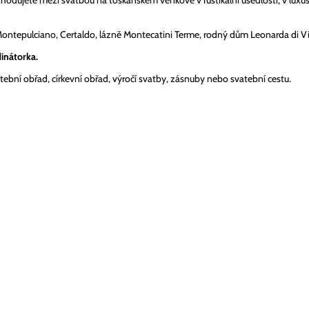
hodujete mezi svatbou na toskánském venkově v rustikální usedlosti, v luxu
Montepulciano, Certaldo, lázně Montecatini Terme, rodný dům Leonarda di Vi
inátorka.
tební obřad, církevní obřad, výročí svatby, zásnuby nebo svatební cestu.