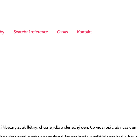
žby
Svatební reference
O nás
Kontakt
 líbezný zvuk flétny, chutné jídlo a slunečný den. Co víc si přát, aby váš de