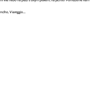
sní vile nebo na pláži s bílým pískem, na jachtě? Pomůžeme vám
nciho, Viareggio….