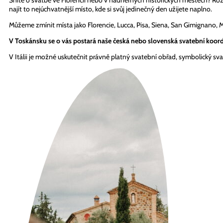
Sníte o svatbě ve Florencii nebo v nádherných historických městech? Roz
najít to nejúchvatnější místo, kde si svůj jedinečný den užijete naplno.
Můžeme zmínit místa jako Florencie, Lucca, Pisa, Siena, San Gimignano, 
V Toskánsku se o vás postará naše česká nebo slovenská svatební koord
V Itálii je možné uskutečnit právně platný svatební obřad, symbolický sva