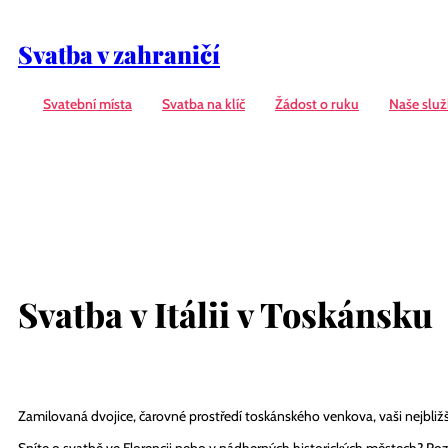
Svatba v zahraničí
Svatební místa
Svatba na klíč
Žádost o ruku
Naše slu
Svatba v Itálii v Toskánsku
Zamilovaná dvojice, čarovné prostředí toskánského venkova, vaši nejbližší,