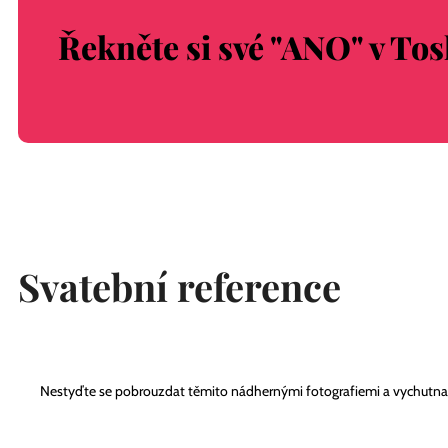
Řekněte si své "ANO" v To
Svatební reference
Nestyďte se pobrouzdat těmito nádhernými fotografiemi a vychutnat